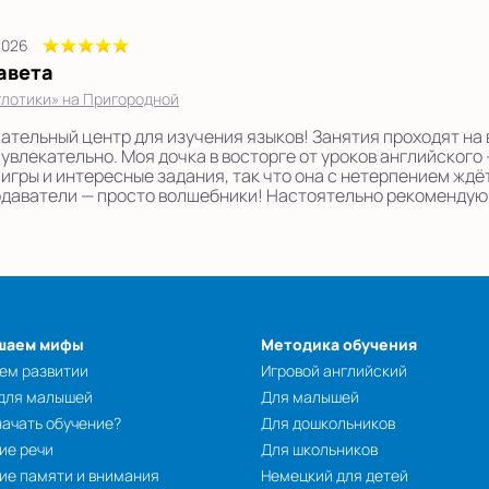
2026
авета
лотики» на Пригородной
ательный центр для изучения языков! Занятия проходят на 
 увлекательно. Моя дочка в восторге от уроков английского
 игры и интересные задания, так что она с нетерпением ждё
даватели — просто волшебники! Настоятельно рекомендую
шаем мифы
Методика обучения
ем развитии
Игровой английский
 для малышей
Для малышей
начать обучение?
Для дошкольников
ие речи
Для школьников
ие памяти и внимания
Немецкий для детей