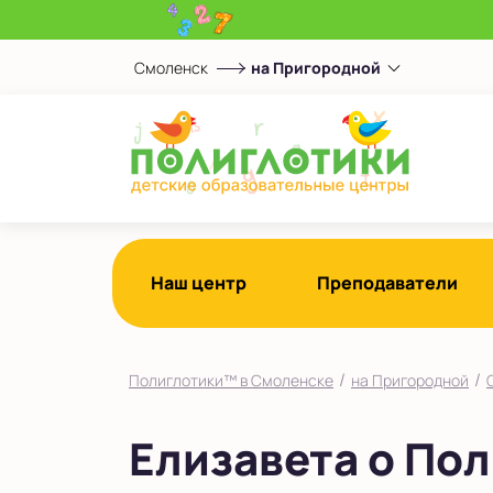
Смоленск
на Пригородной
Выберите центр
на Пригородной
на Рыленкова
Показать на карте
Выбрать другой город
Наш центр
Преподаватели
/
/
Полиглотики™ в Смоленске
на Пригородной
Елизавета о По