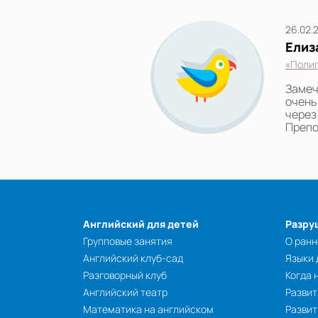
26.02.
Елиз
«Полиг
Замеч
очень
через
Препо
Английский для детей
Разру
Групповые занятия
О ранн
Английский клуб-сад
Языки
Разговорный клуб
Когда 
Английский театр
Развит
Математика на английском
Развит