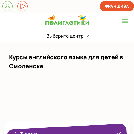
ФРАНШИЗА
Выберите центр
Выберите центр
на Пригородной
Курсы английского языка для детей в
на Рыленкова
Смоленске
Показать на карте
Выбрать другой город
1–3 года