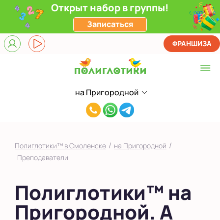
Открыт набор в группы!
Записаться
ФРАНШИЗА
на Пригородной
Выберите центр
8(920)663-
на Пригородной
52-
на Рыленкова
53
/
/
Полиглотики™ в Смоленске
на Пригородной
Показать на карте
Преподаватели
Выбрать другой город
Полиглотики™ на
Пригородной. А