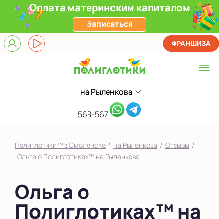
Оплата материнским капиталом
Записаться
ФРАНШИЗА
на Рыленкова
Выберите центр
на Пригородной
568-567
на Рыленкова
/
/
/
Полиглотики™ в Смоленске
на Рыленкова
Отзывы
Показать на карте
Ольга о Полиглотиках™ на Рыленкова
Выбрать другой город
Ольга о
Полиглотиках™ на