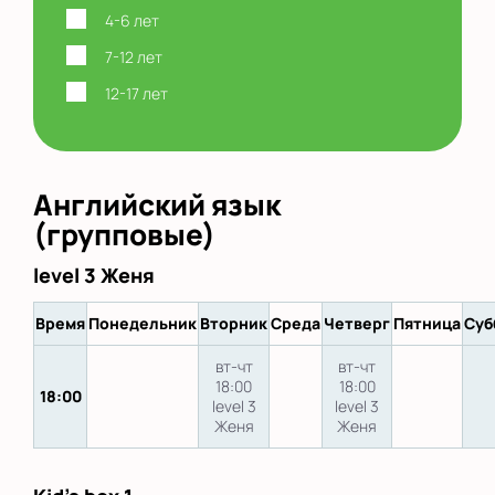
4-6 лет
7-12 лет
12-17 лет
Английский язык
(групповые)
level 3 Женя
Время
Понедельник
Вторник
Среда
Четверг
Пятница
Суб
вт-чт
вт-чт
18:00
18:00
18:00
level 3
level 3
Женя
Женя