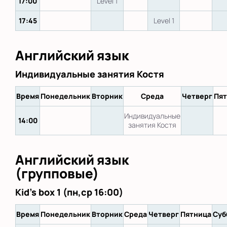
17:00
Level 1
17:45
Level 1
Английский язык
Индивидуальные занятия Костя
Время
Понедельник
Вторник
Среда
Четверг
Пя
Индивидуальные
14:00
занятия Костя
Английский язык
(групповые)
Kid's box 1 (пн,ср 16:00)
Время
Понедельник
Вторник
Среда
Четверг
Пятница
Суб