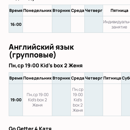
Время
Понедельник
Вторник
Среда
Четверг
Пятница
Индивидуаль
16:00
занятие
Английский язык
(групповые)
Пн,ср 19:00 Kid's box 2 Женя
Время
Понедельник
Вторник
Среда
Четверг
Пятница
Суб
Пн,ср
Пн,ср 19:00
19:00
19:00
Kid's box 2
Kid's
Женя
box 2
Женя
Go Getter 4 Катя