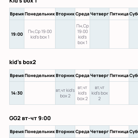
Kid's box 1
Время
Понедельник
Вторник
Среда
Четверг
Пятница
Суб
Пн,Ср
Пн,Ср 19:00
19:00
19:00
kid's box 1
kid's
box 1
kid's box2
Время
Понедельник
Вторник
Среда
Четверг
Пятница
Суб
вт,чт
вт,чт
вт,чт kid's
14:30
kid's
kid's box
box 2
box 2
2
GG2 вт-чт 9:00
Время
Понедельник
Вторник
Среда
Четверг
Пятница
Суб