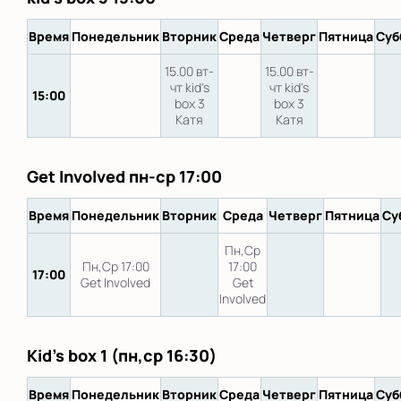
Время
Понедельник
Вторник
Среда
Четверг
Пятница
Суб
15.00 вт-
15.00 вт-
чт kid's
чт kid's
15:00
box 3
box 3
Катя
Катя
Get Involved пн-ср 17:00
Время
Понедельник
Вторник
Среда
Четверг
Пятница
Су
Пн,Ср
Пн,Ср 17:00
17:00
17:00
Get Involved
Get
Involved
Kid's box 1 (пн,ср 16:30)
Время
Понедельник
Вторник
Среда
Четверг
Пятница
Суб