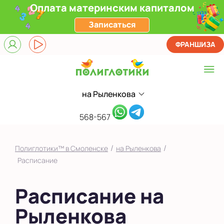
Оплата материнским капиталом
Записаться
ФРАНШИЗА
на Рыленкова
Выберите центр
на Пригородной
568-567
на Рыленкова
/
/
Полиглотики™ в Смоленске
на Рыленкова
Показать на карте
Расписание
Выбрать другой город
Расписание на
Рыленкова