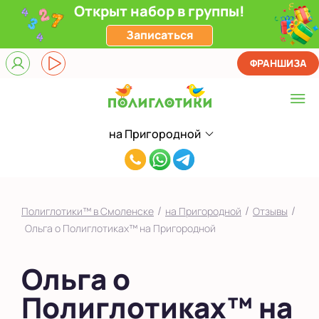
Открыт набор в группы!
Записаться
ФРАНШИЗА
на Пригородной
Выберите центр
8(920)663-
на Пригородной
52-
на Рыленкова
53
/
/
/
Полиглотики™ в Смоленске
на Пригородной
Отзывы
Показать на карте
Ольга о Полиглотиках™ на Пригородной
Выбрать другой город
Ольга о
Полиглотиках™ на